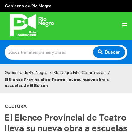
Gobierno de Río Negro
Buscar
Inicio
Gobierno de Río Negro
/
Río Negro Film Commission
/
El Elenco Provincial de Teatro lleva su nueva obra a
Institucional
escuelas de El Bolsón
¿Quiénes Somos?
CULTURA
Autoridades
El Elenco Provincial de Teatro
Delegaciones
lleva su nueva obra a escuelas
Normativas