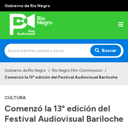
Gobierno de Río Negro
Buscar
Inicio
Gobierno de Río Negro
/
Río Negro Film Commission
/
Comenzó la 13° edición del Festival Audiovisual Bariloche
Institucional
¿Quiénes Somos?
CULTURA
Autoridades
Comenzó la 13° edición del
Delegaciones
Festival Audiovisual Bariloche
Normativas